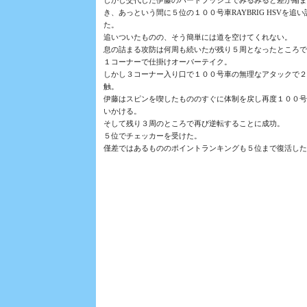
しかし交代した伊藤のハードプッシュでみるみると差が縮ま
き、あっという間に５位の１００号車RAYBRIG HSVを追い
た。
追いついたものの、そう簡単には道を空けてくれない。
息の詰まる攻防は何周も続いたが残り５周となったところで
１コーナーで仕掛けオーバーテイク。
しかし３コーナー入り口で１００号車の無理なアタックで２
触。
伊藤はスピンを喫したもののすぐに体制を戻し再度１００号
いかける。
そして残り３周のところで再び逆転することに成功。
５位でチェッカーを受けた。
僅差ではあるもののポイントランキングも５位まで復活した