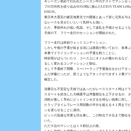
今シーズン初めて行われたシーズン中のテストでマシンセッ
プの方向性を絞り込みSUGO戦に挑んだLEXUS TEAM LeMa
ENEOS。
東日本大震災の被災地東北での開催とあって皆に元気を与え
なレースを見せたいという気持ちも強い。
ただ、季節外れの低い気温、そして波乱を予感させるような
天候の下、フリー走行のセッションが開始された。
フリー走行は終始ウェットコンディション。
しかし午後の予選が始まる頃には路面が乾いており、各車ぶ
本番でドライコンディションの予選を戦うことに。
時折雨がぱらついたり、コース上にオイルが撒かれるなど、
るしく変わるコンディションと順位。
そして予選終了間際、スーパーラップ予選進出をかけアタッ
んだ伊藤だったが、想うようなアタックができず１２番グリ
確定した。
決勝日も不安定な天候ではあったがレーススタート時はドラ
スタートを担当した大嶋選手は序盤順位を上下させるが、タ
消耗が激しく早めにピットインせざるを得ない他車に対し、
たラップタイムでレース周回数の半分を超える４１周までピ
ンを遅らせることに成功。
ピットの迅速な作業も功を奏し、この時点で６位まで順位を
いた。
ただ５位のマシンとは１５秒以上の差。