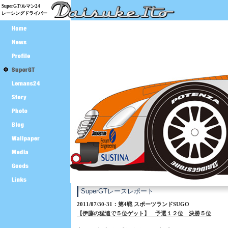
SuperGT/ルマン24
レーシングドライバー
SuperGTレースレポート
2011/07/30-31：第4戦 スポーツランドSUGO
【伊藤の猛追で５位ゲット】 予選１２位 決勝５位